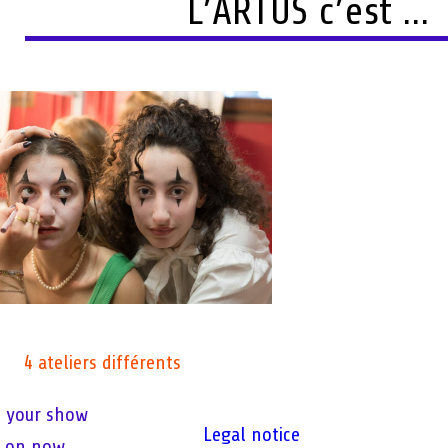
L’ARTUS c’est …
4 ateliers différents
n your show
Legal notice
s on now