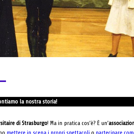
contiamo la nostra storia!
sitaire di Strasburgo
! Ma in pratica cos’è? È un’
associazio
ano
mettere in scena i propri spettacoli
o
partecipare com