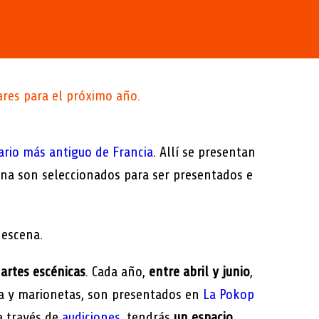
pares para el próximo año.
tario más antiguo de Francia
. Allí se presentan
ena son seleccionados para ser presentados e
 escena.
artes escénicas
. Cada año,
entre abril y junio
,
ica y marionetas, son presentados en
La Pokop
a través de
audiciones
, tendrás
un espacio