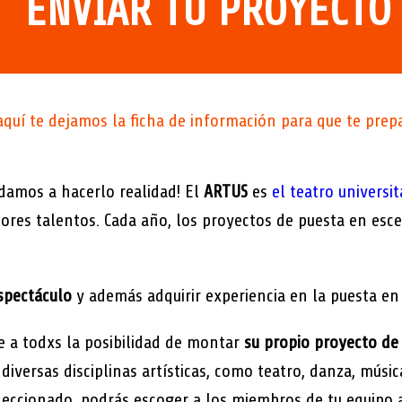
ENVIAR TU PROYECTO
, aquí te dejamos la ficha de información para que te pre
udamos a hacerlo realidad! El
ARTUS
es
el teatro universi
res talentos. Cada año, los proyectos de puesta en esc
spectáculo
y además adquirir experiencia en la puesta en
e a todxs la posibilidad de montar
su propio proyecto de 
iversas disciplinas artísticas, como teatro, danza, mús
seleccionado, podrás escoger a los miembros de tu equipo 