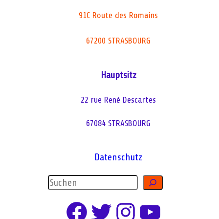
91C Route des Romains
67200 STRASBOURG
Hauptsitz
22 rue René Descartes
67084 STRASBOURG
Datenschutz
R
e
Facebook
Twitter
Instagram
YouTube
c