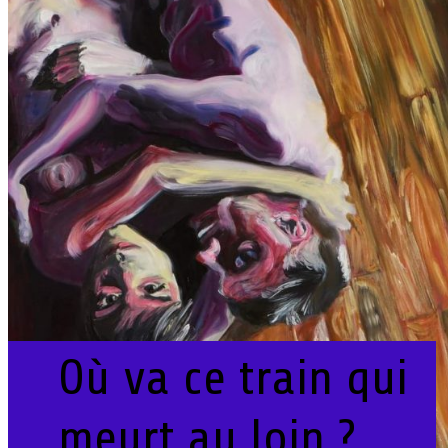
Où va ce train qui
meurt au loin ?