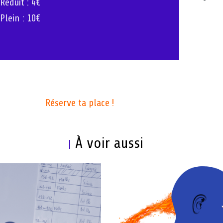
Réduit : 4€
Plein : 10€
Réserve ta place !
À voir aussi
|