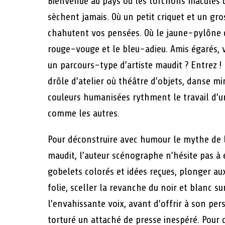
Bienvenue au pays où les torchons maculés 
sèchent jamais. Où un petit criquet et un gr
chahutent vos pensées. Où le jaune-pylône c
rouge-vouge et le bleu-adieu. Amis égarés, 
un parcours-type d’artiste maudit ? Entrez !
drôle d’atelier où théâtre d’objets, danse mi
couleurs humanisées rythment le travail d’u
comme les autres.
Pour déconstruire avec humour le mythe de l
maudit, l’auteur scénographe n’hésite pas à 
gobelets colorés et idées reçues, plonger aux
folie, sceller la revanche du noir et blanc su
l’envahissante voix, avant d’offrir à son pe
torturé un attaché de presse inespéré. Pour 