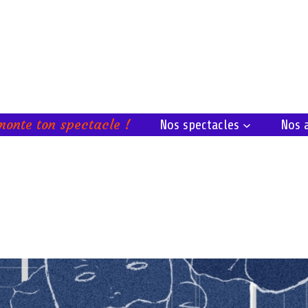
monte ton spectacle !
Nos spectacles
Nos a