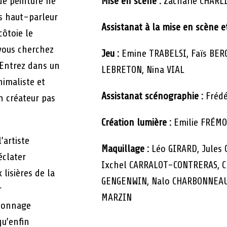
de peinture ne
Mise en scène :
Zacharie CHARL
os haut-parleur
Assistanat à la mise en scène e
ôtoie le
vous cherchez
Jeu :
Emine TRABELSI, Faïs BER
 Entrez dans un
LEBRETON, Nina VIAL
nimaliste et
Assistanat scénographie :
Frédé
n créateur pas
Création lumière :
Emilie FRÉMO
’artiste
Maquillage :
Léo GIRARD, Jules 
éclater
Ixchel CARRALOT-CONTRERAS, C
 lisières de la
GENGENWIN, Nalo CHARBONNEAU,
r
MARZIN
rsonnage
qu’enfin